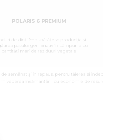
POLARIS 6 PREMIUM
ânduri de dinți îmbunătățesc producția și
ătirea patului germinativ în câmpurile cu
cantități mari de reziduuri vegetale
e de semănat și în repaus, pentru tăierea și îndepărtarea
i în vederea însămânțării, cu economie de resurse.