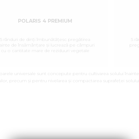
POLARIS 4 PREMIUM
5 rânduri de dinți îmbunătățesc pregătirea
5 r
ainte de însămânțare și lucrează pe câmpuri
preg
cu o cantitate mare de reziduuri vegetale
POLARIS este un cultivator versatil cu un
design robust și fiabil, conceput pentru -
eînsămânțarea și cultivarea cu abur a solului
ntru culturi cerealiere, industriale și furajere; -
toarele universale sunt concepute pentru cultivarea solului înaint
ierea și pieptănarea buruienilor; - nivelarea și
ilor, precum și pentru nivelarea și compactarea suprafeței solulu
compactarea suprafeței solului; - pregătirea
optimă a patului germinativ.