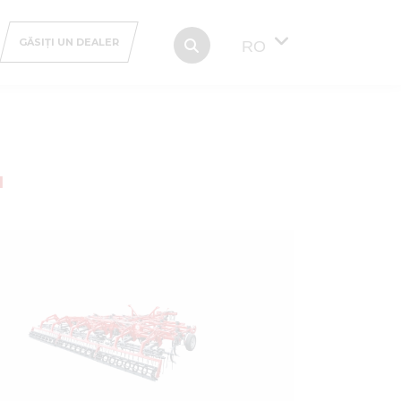
GĂSIȚI UN DEALER
RO
I