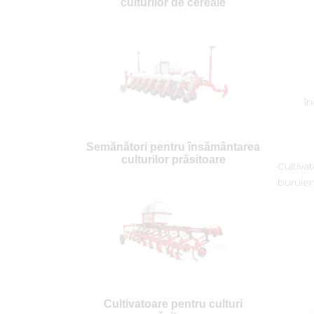
culturilor de cereale
în
Semănători pentru însământarea
pr
culturilor prăsitoare
pe
Cultiva
tă
buruien
Cultivatoare pentru culturi