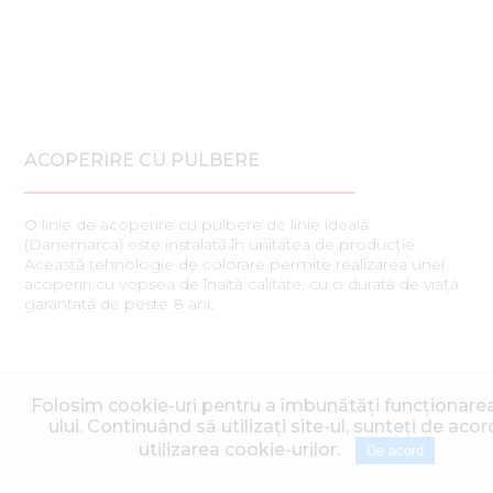
ACOPERIRE CU PULBERE
O linie de acoperire cu pulbere de linie ideală
(Danemarca) este instalată în unitatea de producție.
Această tehnologie de colorare permite realizarea unei
acoperiri cu vopsea de înaltă calitate, cu o durată de viață
garantată de peste 8 ani.
* Toate datele și imaginile sunt aproximative și nu
sunt obligatorii. Ne rezervăm dreptul de a face
Folosim cookie-uri pentru a îmbunătăți funcționarea
modificări tehnice de design. Consultați nivelul de
ului. Continuând să utilizați site-ul, sunteți de acor
echipare la reprezentantul regional.
utilizarea cookie-urilor.
De acord
DE FEEDBACK