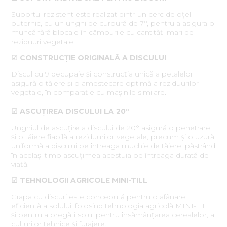
Suportul rezistent este realizat dintr-un cerc de oțel
puternic, cu un unghi de curbură de 7°, pentru a asigura o
muncă fără blocaje în câmpurile cu cantități mari de
reziduuri vegetale.
☑ CONSTRUCȚIE ORIGINALĂ A DISCULUI
Discul cu 9 decupaje și construcția unică a petalelor
asigură o tăiere și o amestecare optimă a reziduurilor
vegetale, în comparație cu mașinile similare.
☑ ASCUȚIREA DISCULUI LA 20°
Unghiul de ascuțire a discului de 20° asigură o penetrare
și o tăiere fiabilă a reziduurilor vegetale, precum și o uzură
uniformă a discului pe întreaga muchie de tăiere, păstrând
în același timp ascuțimea acestuia pe întreaga durată de
viață.
☑ TEHNOLOGII AGRICOLE MINI-TILL
Grapa cu discuri este concepută pentru o afânare
eficientă a solului, folosind tehnologia agricolă MINI-TILL,
și pentru a pregăti solul pentru însămânțarea cerealelor, a
culturilor tehnice și furajere.