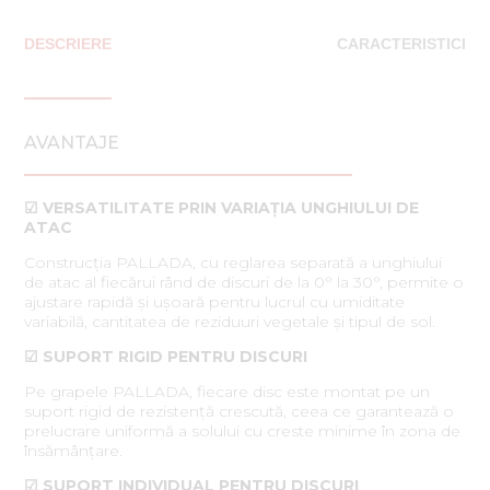
DESCRIERE
CARACTERISTICI
AVANTAJE
☑ VERSATILITATE PRIN VARIAȚIA UNGHIULUI DE
ATAC
Construcția PALLADA, cu reglarea separată a unghiului
de atac al fiecărui rând de discuri de la 0° la 30°, permite o
ajustare rapidă și ușoară pentru lucrul cu umiditate
variabilă, cantitatea de reziduuri vegetale și tipul de sol.
☑ SUPORT RIGID PENTRU DISCURI
Pe grapele PALLADA, fiecare disc este montat pe un
suport rigid de rezistență crescută, ceea ce garantează o
prelucrare uniformă a solului cu creste minime în zona de
însămânțare.
☑ SUPORT INDIVIDUAL PENTRU DISCURI