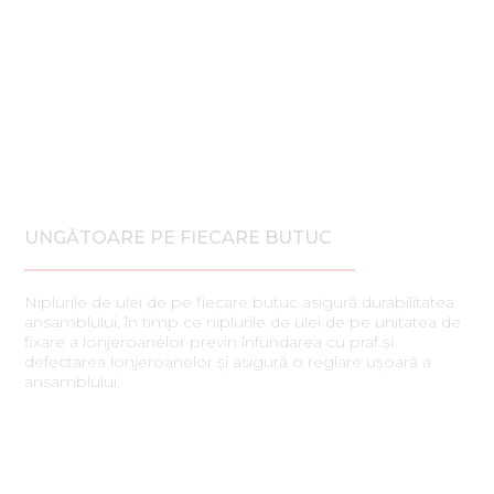
UNGĂTOARE PE FIECARE BUTUC
Niplurile de ulei de pe fiecare butuc asigură durabilitatea
ansamblului, în timp ce niplurile de ulei de pe unitatea de
fixare a lonjeroanelor previn înfundarea cu praf și
defectarea lonjeroanelor și asigură o reglare ușoară a
ansamblului.