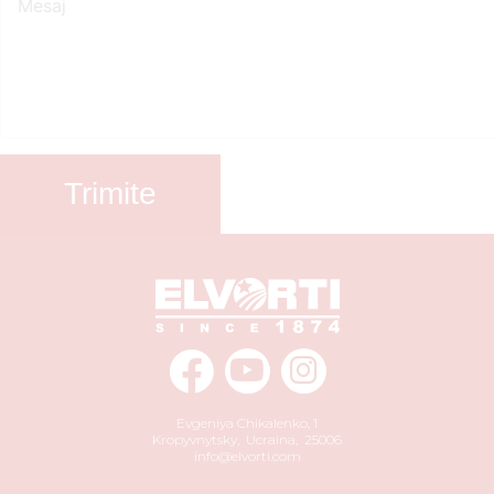
Trimite
Evgeniya Chikalenko, 1
Kropyvnytsky
,
Ucraina
,
25006
info@elvorti.com