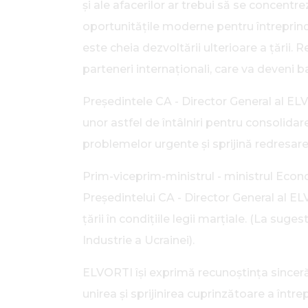
și ale afacerilor ar trebui să se concentr
oportunitățile moderne pentru întreprinde
este cheia dezvoltării ulterioare a țării
parteneri internaționali, care va deveni b
Președintele CA - Director General al EL
unor astfel de întâlniri pentru consolidar
problemelor urgente și sprijină redresarea 
Prim-viceprim-ministrul - ministrul Econo
Președintelui CA - Director General al EL
țării în condiţiile legii marţiale. (La s
Industrie a Ucrainei).
ELVORTI își exprimă recunoștința sinceră
unirea și sprijinirea cuprinzătoare a într