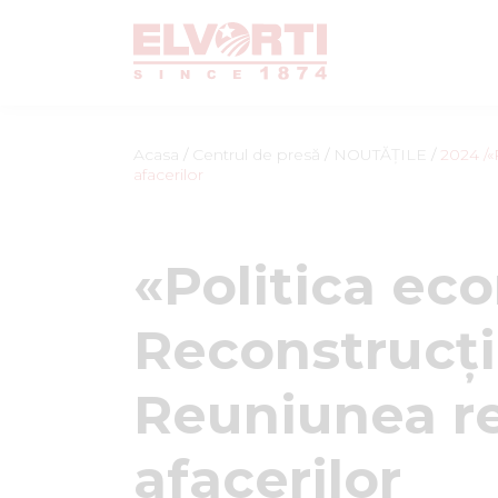
Acasa
/
Centrul de presă
/
NOUTĂȚILE
/
2024
/
afacerilor
«Politica ec
Reconstrucție
Reuniunea re
afacerilor