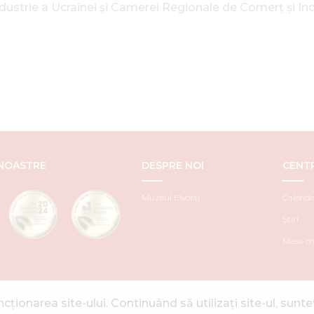
ustrie a Ucrainei și Camerei Regionale de Comerț și Indu
 NOASTRE
DESPRE NOI
CENT
Muzeul Elvorti
Calenda
Știri
Mass-me
ionarea site-ului. Continuând să utilizați site-ul, sunteț