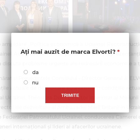
mploare „Politica economică a Ucrainei. Reconstrucție în
Ați mai auzit de marca Elvorti?
ainei. Acest eveniment important a reunit reprezentanți 
 a discuta probleme urgente ale redresării economice a țăr
da
ărat și Președintele Consiliului - Director General al ELV
nu
ățile actuale de dezvoltare economică în condițiile actua
al Ucrainei, Theodora Dell - Director interimar al Misiu
irector de dezvoltare al Ambasadei Marii Britanii în Ucra
Federației Patronatului Ucrainei, conducerea Camerei de
ri internaționali și lideri ai afacerilor ucrainene.