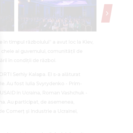
 timpul războiului” a avut loc la Kiev,
cheie ai guvernului, comunității de
ii în condiții de război.
ORTI Serhiy Kalapa. El s-a alăturat
le. Au fost Iulia Svyrydenko - Prim-
nii USAID în Ucraina, Roman Vashchuk -
ina. Au participat, de asemenea,
 Comerț și Industrie a Ucrainei,