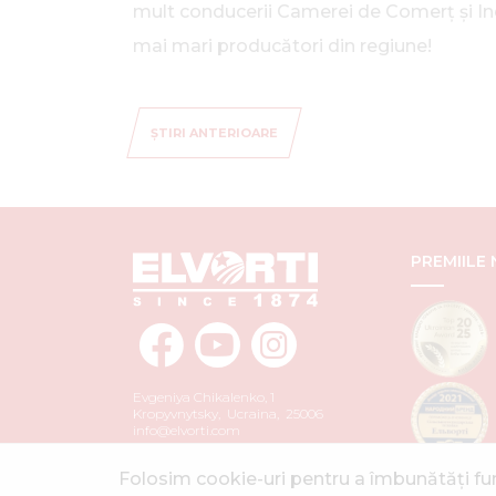
mult conducerii Camerei de Comerț și Ind
mai mari producători din regiune!
ȘTIRI ANTERIOARE
PREMIILE
Evgeniya Chikalenko, 1
Kropyvnytsky
,
Ucraina
,
25006
info@elvorti.com
Folosim cookie-uri pentru a îmbunătăți funcț