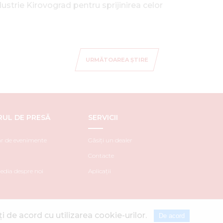
strie Kirovograd pentru sprijinirea celor
URMĂTOAREA ȘTIRE
RUL DE PRESĂ
SERVICII
r de evenimente
Găsiți un dealer
Contacte
dia despre noi
Aplicații
i de acord cu utilizarea cookie-urilor.
De acord