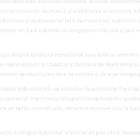
ustenabilitatea afacerilor ucrainene. În ciuda consecințe
enținând locurile de muncă și stabilitatea economică. I
ibilitatea și dedicarea lor față de munca lor, subliniind că
tarea lor. Ea a subliniat că revigorarea efectivă a țării n
scuția despre sprijinul internațional, care este un elem
usiv reprezentanți ai USAID și ai Ambasadei Marii Britani
crainene oportunitatea de a se extinde și de a se integra 
emei îmbunătățirii capacităților de producție. Participa
 au remarcat importanța integrării întreprinderilor ucrain
 și ele un sprijin semnificativ, deoarece acestea stau la b
ția în timpul războiului” a fost un alt pas către redresa