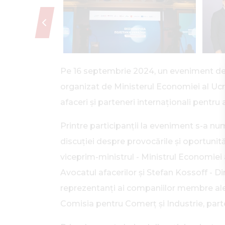
Pe 16 septembrie 2024, un eveniment de a
organizat de Ministerul Economiei al Ucr
afaceri și parteneri internaționali pentru
Printre participanții la eveniment s-a num
discuției despre provocările și oportunit
viceprim-ministrul - Ministrul Economiei 
Avocatul afacerilor și Stefan Kossoff - D
reprezentanți ai companiilor membre ale 
Comisia pentru Comerț și Industrie, partene