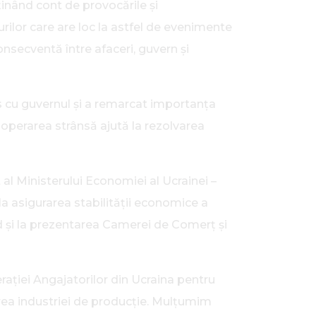
ținând cont de provocările și
rilor care are loc la astfel de evenimente
nsecventă între afaceri, guvern și
s cu guvernul și a remarcat importanța
cooperarea strânsă ajută la rezolvarea
 al Ministerului Economiei al Ucrainei –
la asigurarea stabilității economice a
ad și la prezentarea Camerei de Comerț și
ației Angajatorilor din Ucraina pentru
tarea industriei de producție. Mulțumim