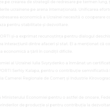
eze pe crearea de strategii de redresare pe termen lung, 
rile ucrainene pe arena internațională. Unificarea efortu
. Redresarea economică a Ucrainei necesită o cooperare co
aza pentru stabilitate și dezvoltare.
VORTI și-a exprimat recunoștința pentru dialogul deschi
ea interacțiunii dintre afaceri și stat. El a menționat că 
economică a țării în condiții dificile.
miei al Ucrainei Iulia Svyrydenko a înmânat un certificat
VORTI Serhiy Kalapa, pentru o contribuție semnificativă 
ugestia Camerei Regionale de Comerț și Industrie Kirovogr
 Ministerului Economiei pentru o astfel de onoare, Feder
eprinderilor de producție și pentru contribuția la dezvol