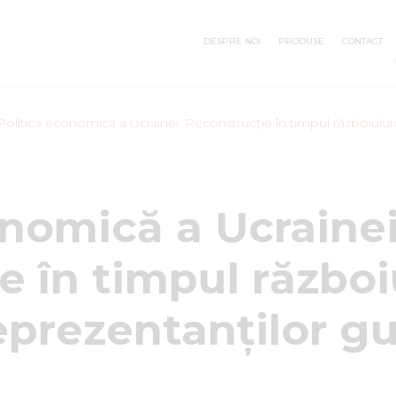
DESPRE NOI
PRODUSE
CONTACT
«Politica economică a Ucrainei. Reconstrucție în timpul războiului
onomică a Ucrainei
 în timpul război
prezentanților guv