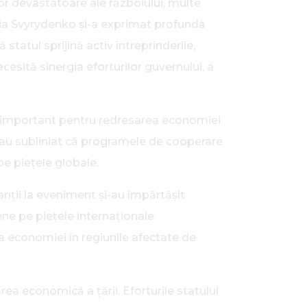
lor devastatoare ale războiului, multe
ulia Svyrydenko și-a exprimat profundă
 statul sprijină activ întreprinderile,
ecesită sinergia eforturilor guvernului, a
ent important pentru redresarea economiei
i, au subliniat că programele de cooperare
pe piețele globale.
nții la eveniment și-au împărtășit
ene pe piețele internaționale.
aza economiei în regiunile afectate de
rea economică a țării. Eforturile statului