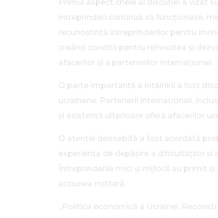
Primul aspect cheie al discuției a vizat s
întreprinderi continuă să funcționeze, m
recunoștință întreprinderilor pentru invinc
creând condiții pentru reînnoirea și dezvol
afacerilor și a partenerilor internaționali.
O parte importantă a întâlnirii a fost di
ucrainene. Partenerii internaționali, incl
și asistență ulterioare oferă afacerilor u
O atenție deosebită a fost acordată probl
experiența de depășire a dificultăților și
Întreprinderile mici și mijlocii au primit
acțiunea militară.
„Politica economică a Ucrainei. Reconstruc