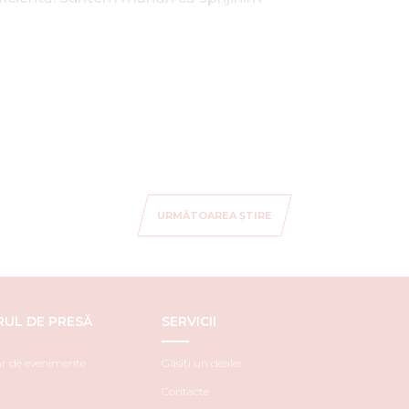
URMĂTOAREA ȘTIRE
RUL DE PRESĂ
SERVICII
r de evenimente
Găsiți un dealer
Contacte