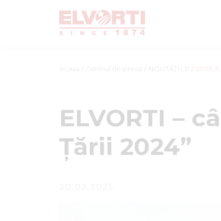
Acasa
/
Centrul de presă
/
NOUTĂȚILE
/
2025
/E
ELVORTI – câ
Țării 2024”
20.02.2025