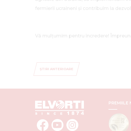
fermierii ucraineni și contribuim la dezvolt
Vă mulțumim pentru încredere! Împreună c
ȘTIRI ANTERIOARE
PREMIILE