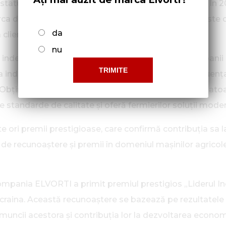
tutul său de lider în domeniul mașinilor agricole! În 2
ca de pulverizatoare pentru agricultură”. Aceasta este 
da
 clienților și a dezvoltării stabile a companiei.
nu
re independentă care determină cele mai bune companii d
ndicatorilor cheie ai activității întreprinderilor, influenț
. Obținerea premiului la categoria „Marca de pulverizato
standarde de calitate și oferă fermierilor soluții moderne
ri premii prestigioase, care confirmă contribuția sa la
recunoaștere și premii în domeniul mașinilor agricole. M
 compania ELVORTI a primit premiul prestigios „Liderul In
 Ucraina. Această recunoaștere se bazează pe rezultatel
 muncii acestora și contribuția lor la dezvoltarea economie