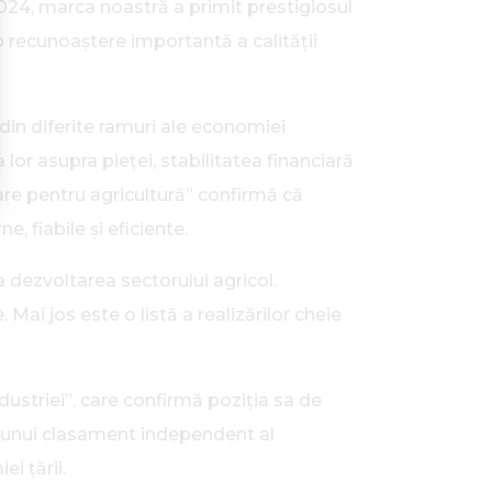
024, marca noastră a primit prestigiosul
o recunoaștere importantă a calității
in diferite ramuri ale economiei
a lor asupra pieței, stabilitatea financiară
are pentru agricultură” confirmă că
, fiabile și eficiente.
 dezvoltarea sectorului agricol.
ai jos este o listă a realizărilor cheie
dustriei”, care confirmă poziția sa de
e unui clasament independent al
i țării.