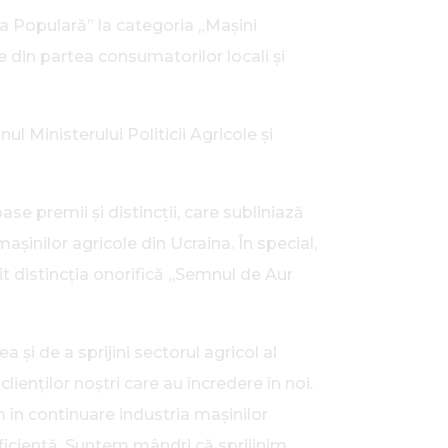
ca Populară” la categoria „Mașini
e din partea consumatorilor locali și
l Ministerului Politicii Agricole și
ase premii și distincții, care subliniază
inilor agricole din Ucraina. În special,
mit distincția onorifică „Semnul de Aur
și de a sprijini sectorul agricol al
lienților noștri care au încredere în noi.
în continuare industria mașinilor
ficientă. Suntem mândri că sprijinim