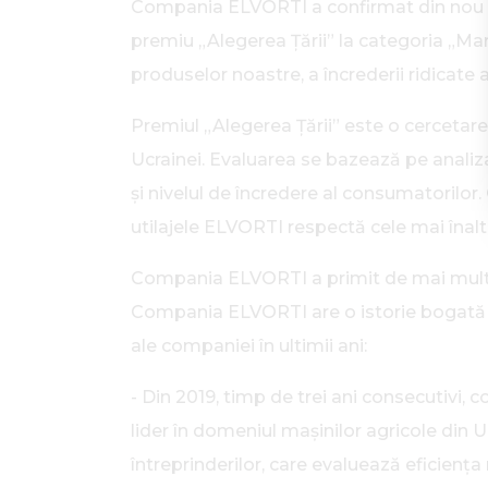
Compania ELVORTI a confirmat din nou sta
premiu „Alegerea Țării” la categoria „Mar
produselor noastre, a încrederii ridicate a
Premiul „Alegerea Țării” este o cerceta
Ucrainei. Evaluarea se bazează pe analiza i
și nivelul de încredere al consumatorilor
utilajele ELVORTI respectă cele mai înalte 
Compania ELVORTI a primit de mai multe o
Compania ELVORTI are o istorie bogată de 
ale companiei în ultimii ani:
- Din 2019, timp de trei ani consecutivi,
lider în domeniul mașinilor agricole din
întreprinderilor, care evaluează eficiența