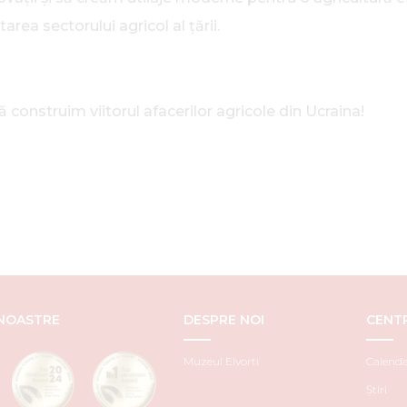
area sectorului agricol al țării.
onstruim viitorul afacerilor agricole din Ucraina!
 NOASTRE
DESPRE NOI
CENT
Muzeul Elvorti
Calenda
Știri