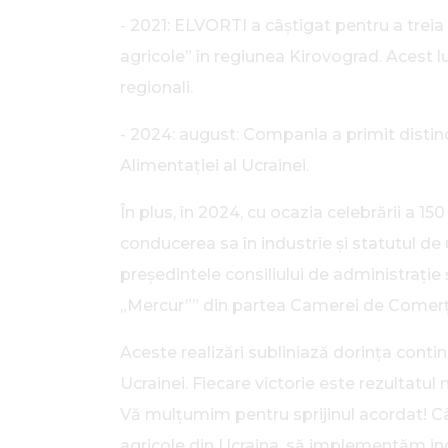
- 2021: ELVORTI a câștigat pentru a treia
agricole” în regiunea Kirovograd. Acest l
regionali.
- 2024: august: Compania a primit distincți
Alimentației al Ucrainei.
În plus, în 2024, cu ocazia celebrării a 15
conducerea sa în industrie și statutul de
președintele consiliului de administrație 
„Mercur”” din partea Camerei de Comerț ș
Aceste realizări subliniază dorința contin
Ucrainei. Fiecare victorie este rezultatul 
Vă mulțumim pentru sprijinul acordat! Câ
agricole din Ucraina, să implementăm ino