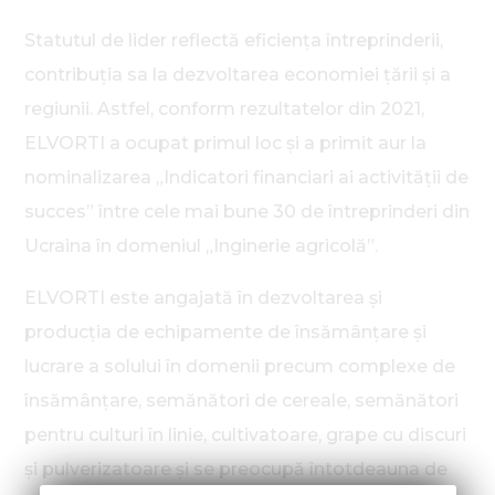
Statutul de lider reflectă eficiența întreprinderii,
contribuția sa la dezvoltarea economiei țării și a
regiunii. Astfel, conform rezultatelor din 2021,
ELVORTI a ocupat primul loc și a primit aur la
nominalizarea „Indicatori financiari ai activității de
succes” între cele mai bune 30 de întreprinderi din
Ucraina în domeniul „Inginerie agricolă”.
ELVORTI este angajată în dezvoltarea și
producția de echipamente de însămânțare și
lucrare a solului în domenii precum complexe de
însămânțare, semănători de cereale, semănători
pentru culturi în linie, cultivatoare, grape cu discuri
și pulverizatoare și se preocupă întotdeauna de