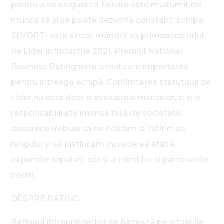
pentru a se asigura că fiecare este mulțumit de
munca sa și se poate dezvolta constant. Echipa
ELVORTI este sincer mândră să primească titlul
de Lider în industrie 2021. Premiul National
Business Rating este o realizare importantă
pentru întreaga echipă. Confirmarea statutului de
Lider nu este doar o evaluare a meritelor, ci și o
responsabilitate imensă față de societate,
deoarece trebuie să ne ridicăm la înălțimea
rangului și să justificăm încrederea atât a
experților reputați, cât și a clienților și partenerilor
noștri.
DESPRE RATING
Ratingul întreprinderilor se bazează pe situațiile