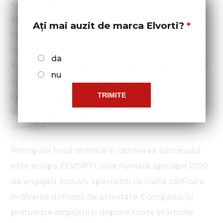
calitatea produselor. ELVORTI lucrează cu
sârguință cu clienții și partenerii săi pe baza
Ați mai auzit de marca Elvorti?
încrederii și integrității. Principiile corporatiste la
care aderă fiecare angajat al companiei ajută
da
ELVORTI să rămână în TOP-rating ajută ELVORTI
nu
să rămână în TOP-rating. Principalele sunt:
calitatea înaltă, fiabilitatea, rapiditatea,
executarea la timp a lucrărilor și satisfacția
clienților.
Principala forță motrice în obținerea succesului
este echipa ELVORTI, care numără aproape 1000
de angajați, inclusiv specialiști cu înaltă calificare
în diverse domenii de activitate. Compania își
prețuiește angajații și depune toate eforturile